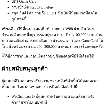
บัตร Game Card
กระเป๋าเงิน Rabbit LinePay
สกุลเงินดิจิทัล รวมถึง USDT ซึ่งเป็นที่นิยมมากที่สุดใน
ภูมิภาคนี้
เพียงเลือกวิธีที่เหมาะสมเพื่อทำรายการ W88 ฝากเงิน โดย
จำนวนเงินต่อหนึ่งธุรกรรมอยู่ระหว่าง 1 ถึง 1,100,000 บาท ส่วน
การถอนเงินสามารถดำเนินการผ่านธนาคารและ GameCard ได้
โดยมีวงเงินประมาณ 250–300,000 บาทต่อรายการในแต่ละครั้ง
ฝ่ายสนับสนุนลูกค้า
ผู้เล่นคาสิโนสามารถรับความช่วยเหลือที่จำเป็นได้ตลอดเวลา
เป็นภาษาไทย ผ่านช่องทางการติดต่อดังต่อไปนี้:
WeChat และไลฟ์แชต สำหรับความช่วยเหลือสำหรับ
คำถามทั่วไปแบบทันที