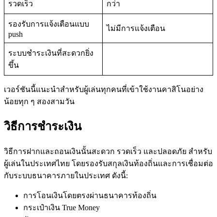
รวดเร็ว
กว่า
รองรับการแจ้งเตือนแบบ
ไม่มีการแจ้งเตือน
push
ระบบชำระเงินที่สะดวกยิ่ง
ขึ้น
เวอร์ชันนี้แนะนำสำหรับผู้เล่นทุกคนที่เข้าใช้งานคาสิโนอย่าง
น้อยทุก ๆ สองสามวัน
วิธีการชำระเงิน
วิธีการฝากและถอนเงินนั้นสะดวก รวดเร็ว และปลอดภัย สำหรับ
ผู้เล่นในประเทศไทย โดยรองรับสกุลเงินท้องถิ่นและการเชื่อมต่อ
กับระบบธนาคารภายในประเทศ ดังนี้:
การโอนเงินโดยตรงผ่านธนาคารท้องถิ่น
กระเป๋าเงิน True Money