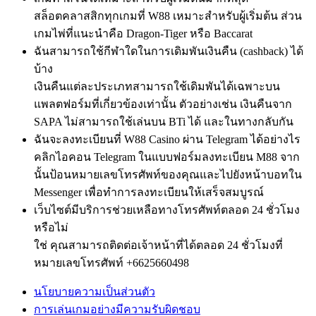
สล็อตคลาสสิกทุกเกมที่ W88 เหมาะสำหรับผู้เริ่มต้น ส่วน
เกมไพ่ที่แนะนำคือ Dragon-Tiger หรือ Baccarat
ฉันสามารถใช้กีฬาใดในการเดิมพันเงินคืน (cashback) ได้
บ้าง
เงินคืนแต่ละประเภทสามารถใช้เดิมพันได้เฉพาะบน
แพลตฟอร์มที่เกี่ยวข้องเท่านั้น ตัวอย่างเช่น เงินคืนจาก
SAPA ไม่สามารถใช้เล่นบน BTi ได้ และในทางกลับกัน
ฉันจะลงทะเบียนที่ W88 Casino ผ่าน Telegram ได้อย่างไร
คลิกไอคอน Telegram ในแบบฟอร์มลงทะเบียน M88 จาก
นั้นป้อนหมายเลขโทรศัพท์ของคุณและไปยังหน้าบอทใน
Messenger เพื่อทำการลงทะเบียนให้เสร็จสมบูรณ์
เว็บไซต์มีบริการช่วยเหลือทางโทรศัพท์ตลอด 24 ชั่วโมง
หรือไม่
ใช่ คุณสามารถติดต่อเจ้าหน้าที่ได้ตลอด 24 ชั่วโมงที่
หมายเลขโทรศัพท์ +6625660498
นโยบายความเป็นส่วนตัว
การเล่นเกมอย่างมีความรับผิดชอบ