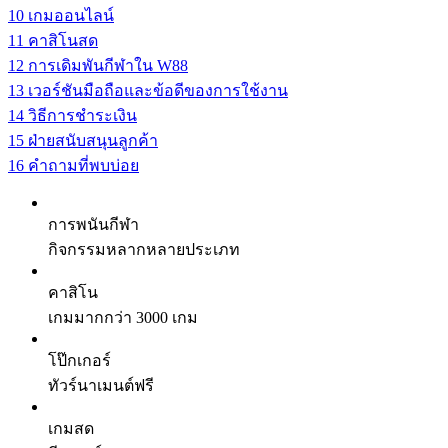
10
เกมออนไลน์
11
คาสิโนสด
12
การเดิมพันกีฬาใน W88
13
เวอร์ชันมือถือและข้อดีของการใช้งาน
14
วิธีการชำระเงิน
15
ฝ่ายสนับสนุนลูกค้า
16
คำถามที่พบบ่อย
การพนันกีฬา
กิจกรรมหลากหลายประเภท
คาสิโน
เกมมากกว่า 3000 เกม
โป๊กเกอร์
ทัวร์นาเมนต์ฟรี
เกมสด