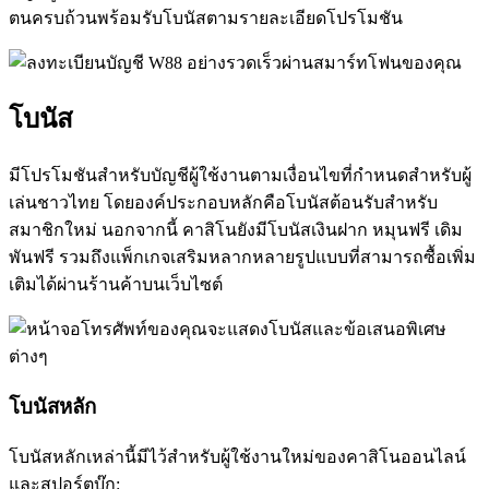
ตนครบถ้วนพร้อมรับโบนัสตามรายละเอียดโปรโมชัน
โบนัส
มีโปรโมชันสำหรับบัญชีผู้ใช้งานตามเงื่อนไขที่กำหนดสำหรับผู้
เล่นชาวไทย โดยองค์ประกอบหลักคือโบนัสต้อนรับสำหรับ
สมาชิกใหม่ นอกจากนี้ คาสิโนยังมีโบนัสเงินฝาก หมุนฟรี เดิม
พันฟรี รวมถึงแพ็กเกจเสริมหลากหลายรูปแบบที่สามารถซื้อเพิ่ม
เติมได้ผ่านร้านค้าบนเว็บไซต์
โบนัสหลัก
โบนัสหลักเหล่านี้มีไว้สำหรับผู้ใช้งานใหม่ของคาสิโนออนไลน์
และสปอร์ตบุ๊ก: