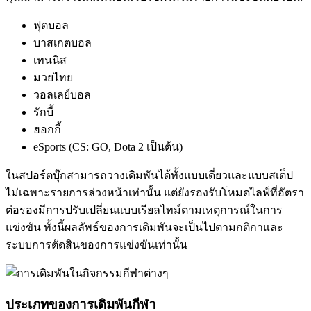
ฟุตบอล
บาสเกตบอล
เทนนิส
มวยไทย
วอลเลย์บอล
รักบี้
ฮอกกี้
eSports (CS: GO, Dota 2 เป็นต้น)
ในสปอร์ตบุ๊กสามารถวางเดิมพันได้ทั้งแบบเดี่ยวและแบบสเต็ป
ไม่เฉพาะรายการล่วงหน้าเท่านั้น แต่ยังรองรับโหมดไลฟ์ที่อัตรา
ต่อรองมีการปรับเปลี่ยนแบบเรียลไทม์ตามเหตุการณ์ในการ
แข่งขัน ทั้งนี้ผลลัพธ์ของการเดิมพันจะเป็นไปตามกติกาและ
ระบบการตัดสินของการแข่งขันเท่านั้น
ประเภทของการเดิมพันกีฬา