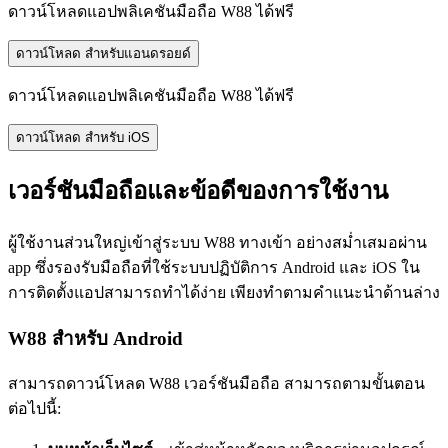
ดาวน์โหลดแอปพลิเคชันมือถือ W88 ได้ฟรี
ดาวน์โหลด
สำหรับแอนดรอยด์
ดาวน์โหลดแอปพลิเคชันมือถือ W88 ได้ฟรี
ดาวน์โหลด
สำหรับ iOS
เวอร์ชันมือถือและข้อดีของการใช้งาน
ผู้ใช้งานส่วนใหญ่เข้าสู่ระบบ W88 ทางเข้า อย่างสม่ำเสมอผ่าน
app ซึ่งรองรับมือถือที่ใช้ระบบปฏิบัติการ Android และ iOS ใน
การติดตั้งแอปสามารถทำได้ง่าย เพียงทำตามคำแนะนำด้านล่าง
W88 สำหรับ Android
สามารถดาวน์โหลด W88 เวอร์ชันมือถือ สามารถตามขั้นตอน
ต่อไปนี้: