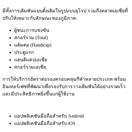
มีทั้งการเดิมพันแบบดั้งเดิมในรูปแบบยุโรป รวมถึงตลาดเอเชียที่
ปรับให้เหมาะกับลักษณะของภูมิภาค:
ผู้ชนะการแข่งขัน
สกอร์รวม (Total)
แต้มต่อ (Handicap)
ประตูแรก
แฮนดิแคปเอเชีย
สกอร์รวมเอเชีย
การให้บริการอัตราต่อรองครอบคลุมกีฬาหลายประเภท พร้อม
อินเทอร์เฟซที่พัฒนาเพื่อรองรับการวางเดิมพันได้อย่างรวดเร็ว
และมีประสิทธิภาพยิ่งขึ้นแก่ผู้ใช้งาน
แอปพลิเคชันมือถือสำหรับ Android
แอปพลิเคชันมือถือสำหรับ iOS