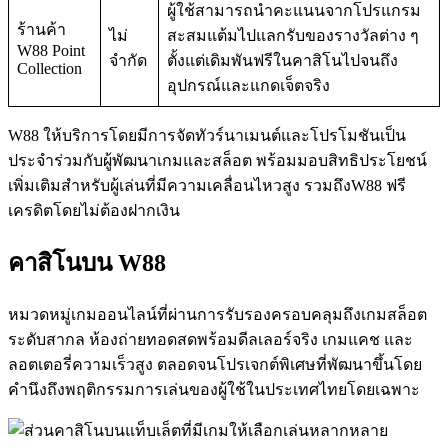
ผู้ใช้สามารถนำคะแนนจากโปรแกรม
ร้านค้า
ไม่
สะสมแต้มไปแลกรับของรางวัลต่าง ๆ
W88 Point
จำกัด
ตั้งแต่เดิมพันฟรีในคาสิโนไปจนถึง
Collection
อุปกรณ์และแกดเจ็ตจริง
W88 ให้บริการโดยมีการจัดทัวร์นาเมนต์และโปรโมชันเป็น
ประจำร่วมกับผู้พัฒนาเกมและสล็อต พร้อมมอบสิทธิประโยชน์
เพิ่มเติมสำหรับผู้เล่นที่มีความเคลื่อนไหวสูง รวมถึงW88 ฟรี
เครดิตโดยไม่ต้องฝากเงิน
คาสิโนบน W88
หมวดหมู่เกมออนไลน์ที่ผ่านการรับรองครอบคลุมถึงเกมสล็อต
ระดับสากล ห้องถ่ายทอดสดพร้อมดีลเลอร์จริง เกมแคช และ
ลอตเตอรี่ความเร็วสูง ตลอดจนโปรเจกต์พิเศษที่พัฒนาขึ้นโดย
คำนึงถึงพฤติกรรมการเล่นของผู้ใช้ในประเทศไทยโดยเฉพาะ