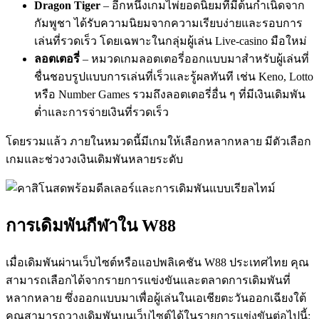
Dragon Tiger
– อีกหนึ่งเกมไพ่ยอดนิยมที่มีต้นกำเนิดจาก
กัมพูชา ได้รับความนิยมจากความเรียบง่ายและรอบการ
เล่นที่รวดเร็ว โดยเฉพาะในกลุ่มผู้เล่น Live-casino มือใหม่
ลอตเตอรี่
– หมวดเกมลอตเตอรี่ออกแบบมาสำหรับผู้เล่นที่
ชื่นชอบรูปแบบการเล่นที่เร็วและรู้ผลทันที เช่น Keno, Lotto
หรือ Number Games รวมถึงลอตเตอรี่อื่น ๆ ที่มีเงินเดิมพัน
ต่ำและการจ่ายเงินที่รวดเร็ว
โดยรวมแล้ว ภายในหมวดนี้มีเกมให้เลือกหลากหลาย มีตัวเลือก
เกมและช่วงวงเงินเดิมพันหลายระดับ
การเดิมพันกีฬาใน W88
เมื่อเดิมพันผ่านเว็บไซต์หรือแอปพลิเคชัน W88 ประเทศไทย คุณ
สามารถเลือกได้จากรายการแข่งขันและตลาดการเดิมพันที่
หลากหลาย ซึ่งออกแบบมาเพื่อผู้เล่นในเอเชียตะวันออกเฉียงใต้
คุณสามารถวางเดิมพันบนเว็บไซต์ได้ในรายการแข่งขันต่อไปนี้: