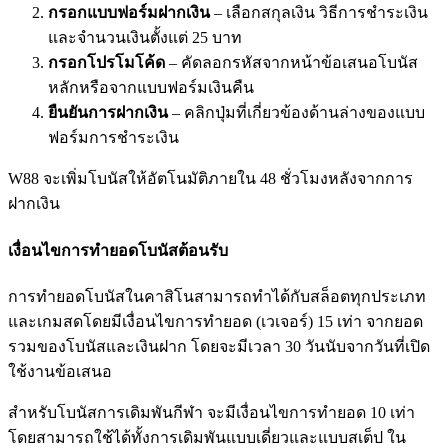
กรอกแบบฟอร์มฝากเงิน
– เลือกสกุลเงิน วิธีการชำระเงิน
และจำนวนเงินตั้งแต่ 25 บาท
กรอกโปรโมโค้ด
– คัดลอกรหัสจากหน้าข้อเสนอโบนัส
หลักหรือจากแบบฟอร์มเงินคืน
ยืนยันการฝากเงิน
– คลิกปุ่มที่เกี่ยวข้องด้านล่างของแบบ
ฟอร์มการชำระเงิน
W88 จะเพิ่มโบนัสให้อัตโนมัติภายใน 48 ชั่วโมงหลังจากการ
ฝากเงิน
เงื่อนไขการทำยอดโบนัสต้อนรับ
การทำยอดโบนัสในคาสิโนสามารถทำได้กับสล็อตทุกประเภท
และเกมสดโดยมีเงื่อนไขการทำยอด (เวเจอร์) 15 เท่า จากยอด
รวมของโบนัสและเงินฝาก โดยจะมีเวลา 30 วันนับจากวันที่เปิด
ใช้งานข้อเสนอ
สำหรับโบนัสการเดิมพันกีฬา จะมีเงื่อนไขการทำยอด 10 เท่า
โดยสามารถใช้ได้ทั้งการเดิมพันแบบเดี่ยวและแบบสเต็ป ใน