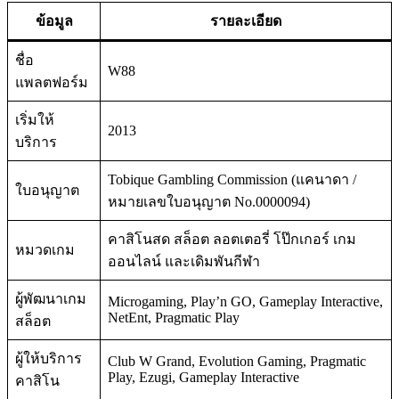
ข้อมูล
รายละเอียด
ชื่อ
W88
แพลตฟอร์ม
เริ่มให้
2013
บริการ
Tobique Gambling Commission (แคนาดา /
ใบอนุญาต
หมายเลขใบอนุญาต No.0000094)
คาสิโนสด สล็อต ลอตเตอรี่ โป๊กเกอร์ เกม
หมวดเกม
ออนไลน์ และเดิมพันกีฬา
ผู้พัฒนาเกม
Microgaming, Play’n GO, Gameplay Interactive,
NetEnt, Pragmatic Play
สล็อต
ผู้ให้บริการ
Club W Grand, Evolution Gaming, Pragmatic
Play, Ezugi, Gameplay Interactive
คาสิโน