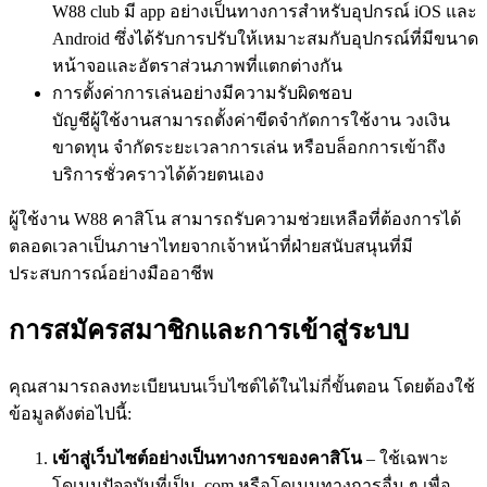
W88 club มี app อย่างเป็นทางการสำหรับอุปกรณ์ iOS และ
Android ซึ่งได้รับการปรับให้เหมาะสมกับอุปกรณ์ที่มีขนาด
หน้าจอและอัตราส่วนภาพที่แตกต่างกัน
การตั้งค่าการเล่นอย่างมีความรับผิดชอบ
บัญชีผู้ใช้งานสามารถตั้งค่าขีดจำกัดการใช้งาน วงเงิน
ขาดทุน จำกัดระยะเวลาการเล่น หรือบล็อกการเข้าถึง
บริการชั่วคราวได้ด้วยตนเอง
ผู้ใช้งาน W88 คาสิโน สามารถรับความช่วยเหลือที่ต้องการได้
ตลอดเวลาเป็นภาษาไทยจากเจ้าหน้าที่ฝ่ายสนับสนุนที่มี
ประสบการณ์อย่างมืออาชีพ
การสมัครสมาชิกและการเข้าสู่ระบบ
คุณสามารถลงทะเบียนบนเว็บไซต์ได้ในไม่กี่ขั้นตอน โดยต้องใช้
ข้อมูลดังต่อไปนี้:
เข้าสู่เว็บไซต์อย่างเป็นทางการของคาสิโน
– ใช้เฉพาะ
โดเมนปัจจุบันที่เป็น .com หรือโดเมนทางการอื่น ๆ เพื่อ