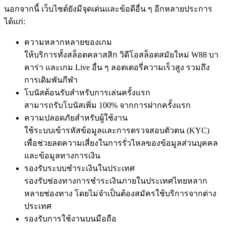
นอกจากนี้ เว็บไซต์ยังมีจุดเด่นและข้อดีอื่น ๆ อีกหลายประการ
ได้แก่:
ความหลากหลายของเกม
ให้บริการทั้งสล็อตคลาสสิก วิดีโอสล็อตสมัยใหม่ W88 บา
คาร่า และเกม Live อื่น ๆ ลอตเตอรี่ความเร็วสูง รวมถึง
การเดิมพันกีฬา
โบนัสต้อนรับสำหรับการเล่นครั้งแรก
สามารถรับโบนัสเพิ่ม 100% จากการฝากครั้งแรก
ความปลอดภัยสำหรับผู้ใช้งาน
ใช้ระบบเข้ารหัสข้อมูลและการตรวจสอบตัวตน (KYC)
เพื่อช่วยลดความเสี่ยงในการรั่วไหลของข้อมูลส่วนบุคคล
และข้อมูลทางการเงิน
รองรับระบบชำระเงินในประเทศ
รองรับช่องทางการชำระเงินภายในประเทศไทยหลาก
หลายช่องทาง โดยไม่จำเป็นต้องสมัครใช้บริการจากต่าง
ประเทศ
รองรับการใช้งานบนมือถือ