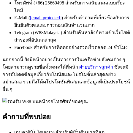
โทรศัพท์ (+66) 25660498 สำหรับการสนับสนุนแบบเรียล
ไทม์
E-Mail (
[email protected]
) สำหรับคำถามที่เกี่ยวข้องกับการ
ยืนยันตัวตนและการถอนเงินจำนวนมาก
Telegram (W88Malaysia) สำหรับค้นหาลิงก์ทางเข้าเว็บไซต์
สำรองที่อัปเดตล่าสุด
Facebook สำหรับการติดต่ออย่างรวดเร็วตลอด 24 ชั่วโมง
นอกจากนี้ ยังมีหน้าอย่างเป็นทางการในเครือข่ายสังคมต่าง ๆ
โดยสามารถดูรายชื่อทั้งหมดได้ที่หน้า
ฝ่ายบริการลูกค้า
ซึ่งจะมี
การอัปเดตข้อมูลเกี่ยวกับโบนัสและโปรโมชั่นล่าสุดอย่าง
สม่ำเสมอ รวมถึงโค้ดโปรโมชันพิเศษและข้อมูลที่เป็นประโยชน์
อื่น ๆ
คำถามที่พบบ่อย
เกมคาสิโนใดเหมาะสำหรับผู้เริ่มต้นมากที่สุด