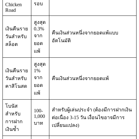
รอบ
Chicken
Road
สูงสุด
เงินคืนราย
0.3%
คืนเงินส่วนหนึ่งจากยอดแพ้แบบ
จาก
วันสำหรับ
อัตโนมัติ
ยอด
สล็อต
แพ้
สูงสุด
เงินคืนราย
1%
จาก
วันสำหรับ
คืนเงินส่วนหนึ่งจากยอดแพ้
ยอด
คาสิโนสด
แพ้
โบนัส
สำหรับผู้เล่นประจำ (ต้องมีการฝากเงิน
100-
สำหรับ
1,000
ต่อเนื่อง 3-15 วัน เงื่อนไขอาจมีการ
การฝาก
บาท
เปลี่ยนแปลง)
เงินซ้ำ